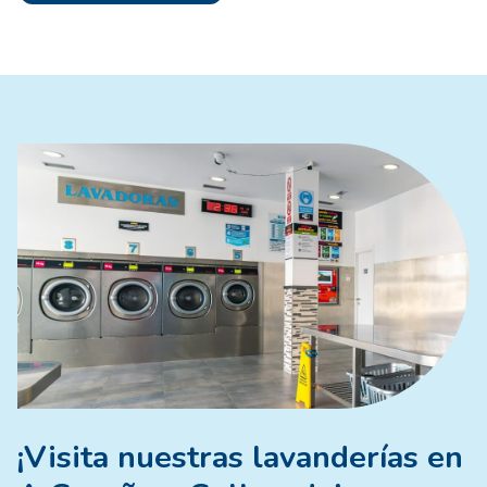
Culleredo
son la solución perfecta para quienes
buscan un servicio más
eficiente
y
sostenible
,
ahorrando en suministros y productos. Además,
trabajamos siempre con el objetivo de satisfacer las
necesidades y exigencias de todos nuestros clientes
Contacta con nosotros
y descubre cómo hacer tu
colada de un modo más limpio, económico y rápido.
¡Visita nuestras lavanderías en