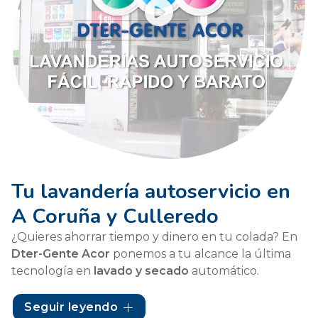
Tu lavandería autoservicio en
A Coruña y Culleredo
¿Quieres ahorrar tiempo y dinero en tu colada? En
Dter-Gente Acor
ponemos a tu alcance la última
tecnología en
lavado y secado
automático.
Nuestras lavanderías autoservicio en
A Coruña
y
Seguir leyendo