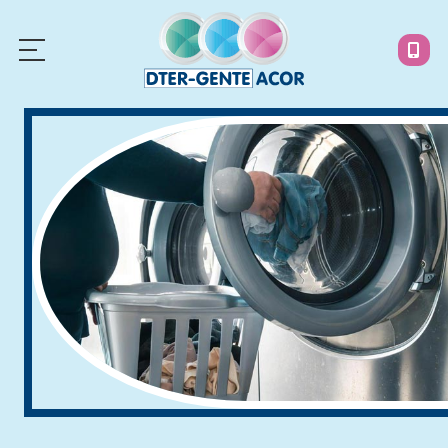
INICIO
LAVANDERÍAS
INFORMACIÓN
NOTICIAS
ENCUÉNTRANOS
¿Necesitas ayuda?
Llámanos: 619 717 852