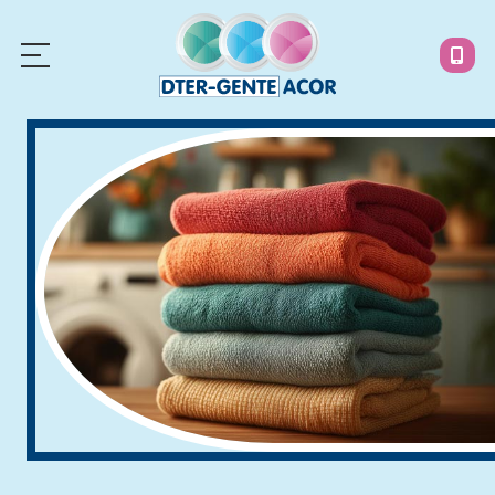
INICIO
LAVANDERÍAS
INFORMACIÓN
NOTICIAS
ENCUÉNTRANOS
¿Necesitas ayuda?
Llámanos: 619 717 852